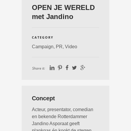
OPEN JE WERELD
met Jandino
CATEGORY
Campaign,
PR,
Video
Share it:
Concept
Acteur, presentator, comedian
en bekende Rotterdammer
Jandino Asporaat geeft
plankgas én kookt de sterren