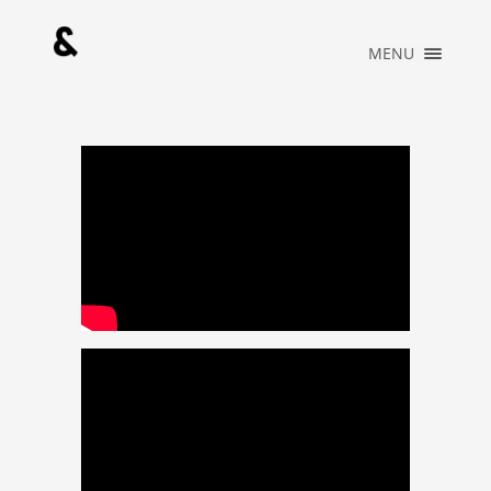
×
MENU
HOME
PORTFOLIO
MUSIC
ABOUT
WHAT WE DO
BLOG
CONTACT
OFFICIAL
STORE